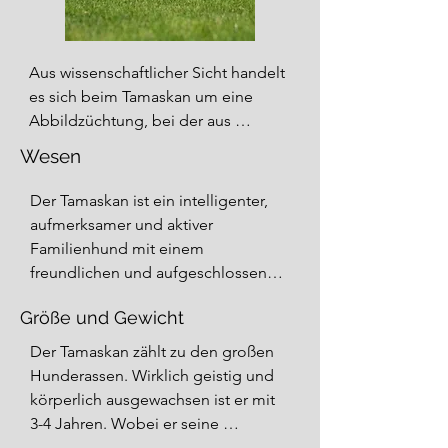
Aus wissenschaftlicher Sicht handelt 
es sich beim Tamaskan um eine 
Abbildzüchtung, bei der aus 
Haushunden wieder ein 
Wesen
wolfsähnliches Tier gezüchtet wurde.

Im Aussehen und Bewegung ähnelt 
Der Tamaskan ist ein intelligenter, 
der Tamaskan am ehesten dem 
aufmerksamer und aktiver 
Timberwolf.

Familienhund mit einem 
Mit seiner Haltung vermittelt er 
freundlichen und aufgeschlossenen 
Würde und Stolz. Farbliches 
Wesen. Mit wachem Blick und 
Zuchtziel sind die Farben 
Größe und Gewicht
intelligentem Geist ist er jederzeit zu 
schwarzgrau, wolfsgrau, rotgrau, 
Aktivitäten bereit.

Der Tamaskan zählt zu den großen 
silbergrau. Charakteristisches 
Neue Situationen und 
Hunderassen. Wirklich geistig und 
Merkmal des Tamaskan ist seine 
Begegnungen beobachtet er mit 
körperlich ausgewachsen ist er mit 
Wolfsmaske, welche unterschiedlich 
Neugier und geistiger 
3-4 Jahren. Wobei er seine 
stark ausgeprägt sein kann. Die 
Aufmerksamkeit und legt mögliche 
Geschlechtsreife natürlich früher 