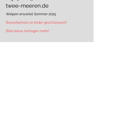
twee-meeren.de
Welpen erwartet Sommer 2025
Bewerberliste ist leider geschlossen!!!
Bitte keine Anfragen mehr!
TOP
DATENSCHUTZ
IMPRESSUM
© 2023 by Tamaskan Germany e.V.